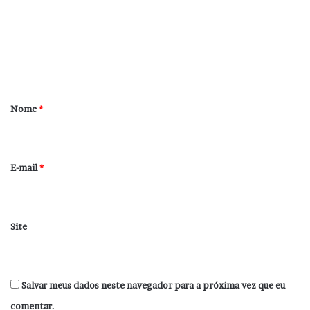
m
e
n
t
á
r
Nome
*
i
o
*
E-mail
*
Site
Salvar meus dados neste navegador para a próxima vez que eu
comentar.