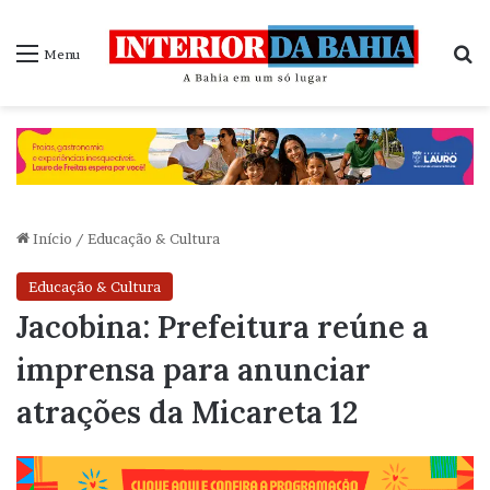
P
Menu
Início
/
Educação & Cultura
Educação & Cultura
Jacobina: Prefeitura reúne a
imprensa para anunciar
atrações da Micareta 12