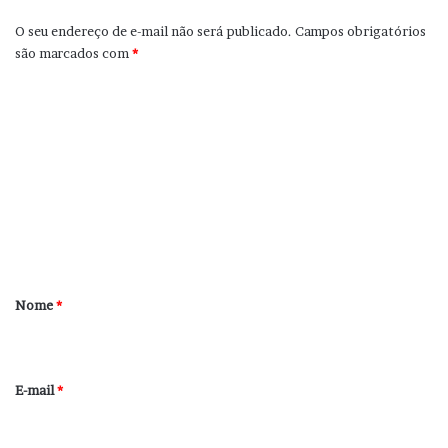
O seu endereço de e-mail não será publicado.
Campos obrigatórios
são marcados com
*
C
o
m
e
n
t
á
r
Nome
*
i
o
*
E-mail
*