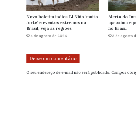
Novo boletim indica El Niño ‘muito
Alerta do Inm
forte’ e eventos extremos no
aproxima e p
Brasil; veja as regiões
no Brasil
4 de agosto de 2026
3 de agosto 
Deixe um comentário
O seu endereço de e-mail não será publicado.
Campos obri
C
o
m
e
n
t