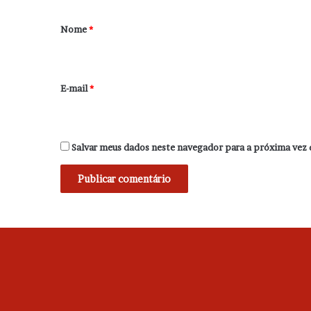
á
r
Nome
*
i
o
*
E-mail
*
Salvar meus dados neste navegador para a próxima vez 