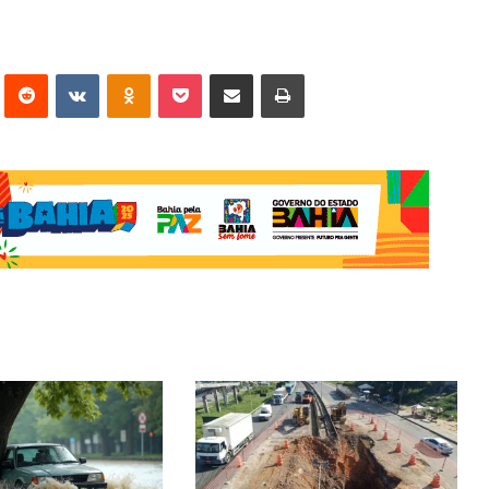
erest
Reddit
VK
OK
Pocket
Compartilhar via e-mail
Imprimir