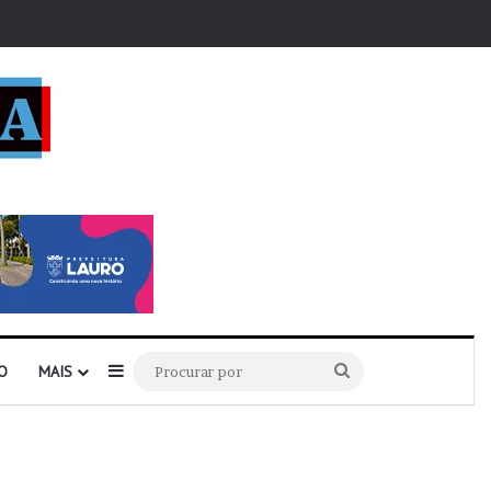
r
Barra Lateral
Procurar
O
MAIS
por