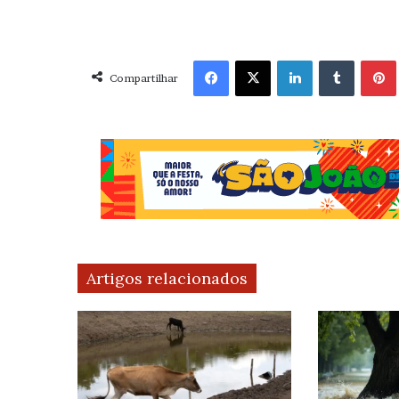
Facebook
X
Linkedin
Tumblr
Pint
Compartilhar
Artigos relacionados