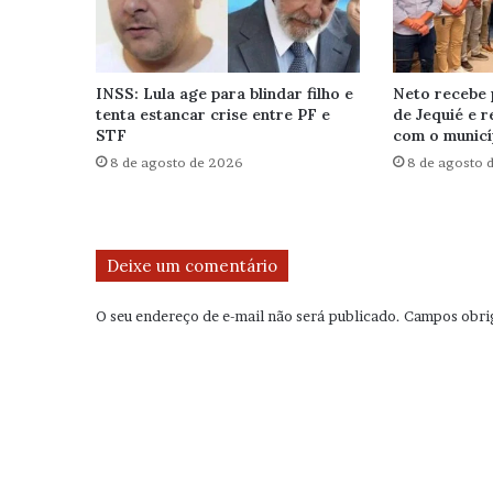
INSS: Lula age para blindar filho e
Neto recebe 
tenta estancar crise entre PF e
de Jequié e 
STF
com o municí
8 de agosto de 2026
8 de agosto 
Deixe um comentário
O seu endereço de e-mail não será publicado.
Campos obri
C
o
m
e
n