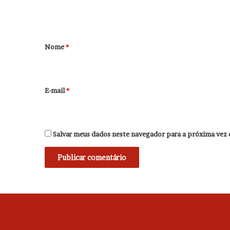
t
á
r
Nome
*
i
o
*
E-mail
*
Salvar meus dados neste navegador para a próxima vez 