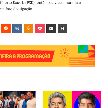
ilberto Kassab (PSD), então seu vice, assumiu a
om foto divulgação.
erest
Reddit
VK
OK
Pocket
Compartilhar via e-mail
Imprimir