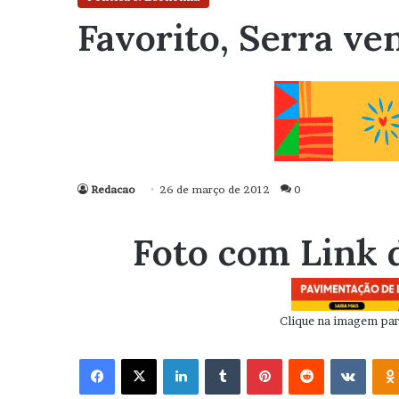
Favorito, Serra ve
Redacao
26 de março de 2012
0
Foto com Link 
Clique na imagem para
Facebook
X
Linkedin
Tumblr
Pinterest
Reddit
VK