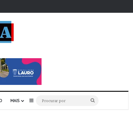
r
Barra Lateral
Procurar
O
MAIS
por