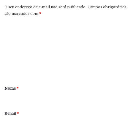
O seu endereço de e-mail não será publicado.
Campos obrigatórios
são marcados com
*
C
o
m
e
n
t
á
r
Nome
*
i
o
*
E-mail
*