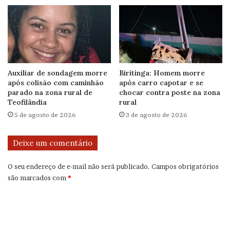
Auxiliar de sondagem morre
Biritinga: Homem morre
após colisão com caminhão
após carro capotar e se
parado na zona rural de
chocar contra poste na zona
Teofilândia
rural
5 de agosto de 2026
3 de agosto de 2026
Deixe um comentário
O seu endereço de e-mail não será publicado.
Campos obrigatórios
são marcados com
*
C
o
m