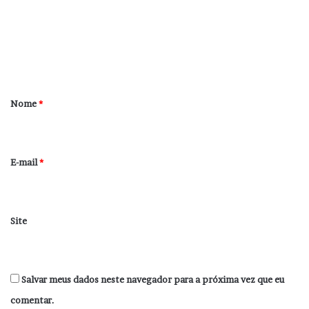
e
n
t
á
r
Nome
*
i
o
*
E-mail
*
Site
Salvar meus dados neste navegador para a próxima vez que eu
comentar.