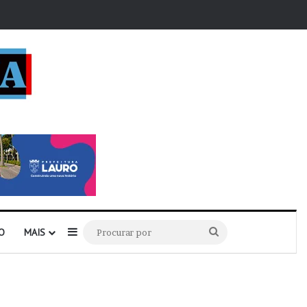
r
Barra Lateral
Procurar
O
MAIS
por