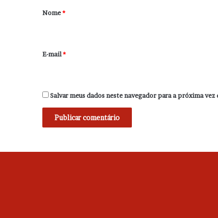
r
Nome
*
i
o
*
E-mail
*
Salvar meus dados neste navegador para a próxima vez 