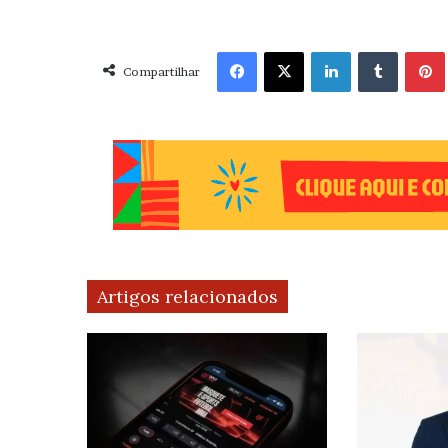
Facebook
X
Linkedin
Tumblr
Pint
Compartilhar
Artigos relacionados