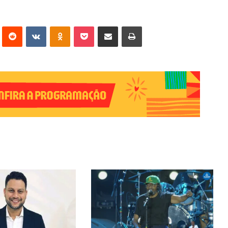
erest
Reddit
VK
OK
Pocket
Compartilhar via e-mail
Imprimir