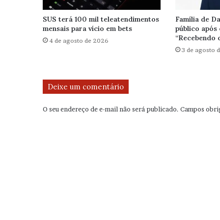
SUS terá 100 mil teleatendimentos
Família de Da
mensais para vício em bets
público após 
“Recebendo o
4 de agosto de 2026
3 de agosto 
Deixe um comentário
O seu endereço de e-mail não será publicado.
Campos obri
C
o
m
e
n
t
á