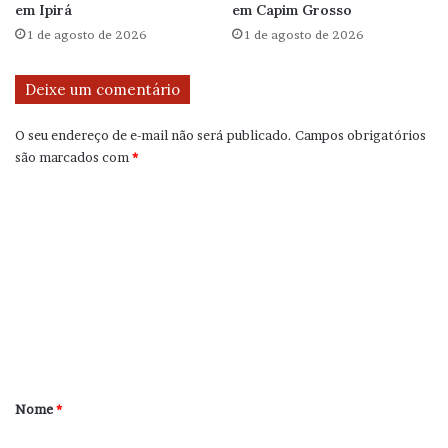
em Ipirá
em Capim Grosso
1 de agosto de 2026
1 de agosto de 2026
Deixe um comentário
O seu endereço de e-mail não será publicado.
Campos obrigatórios
são marcados com
*
C
o
m
e
n
t
á
r
Nome
*
i