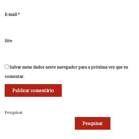
o
*
E-mail
*
Site
Salvar meus dados neste navegador para a próxima vez que eu
comentar.
Pesquisar
Pesquisar