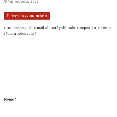
7 de agosto de 2026
Deixe um comentário
O seu endereço de e-mail não será publicado.
Campos obrigatórios
são marcados com
*
C
o
m
e
n
t
á
r
Nome
*
i
o