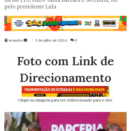
pelo presidente Lula
evandro
Mande
2 de julho de 2024
0
um
e-
Foto com Link de
mail
Direcionamento
Clique na imagem para ser redirecionado para o site.