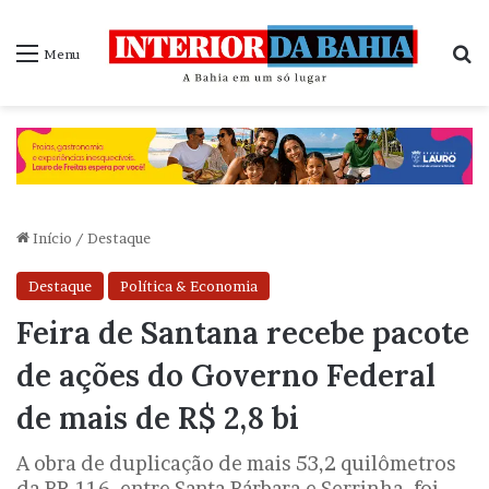
P
Menu
Início
/
Destaque
Destaque
Política & Economia
Feira de Santana recebe pacote
de ações do Governo Federal
de mais de R$ 2,8 bi
A obra de duplicação de mais 53,2 quilômetros
da BR-116, entre Santa Bárbara e Serrinha, foi