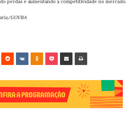
indo perdas e aumentando a competitividade no mercado.
Maria/GOVBA
erest
Reddit
VK
OK
Pocket
Compartilhar via e-mail
Imprimir