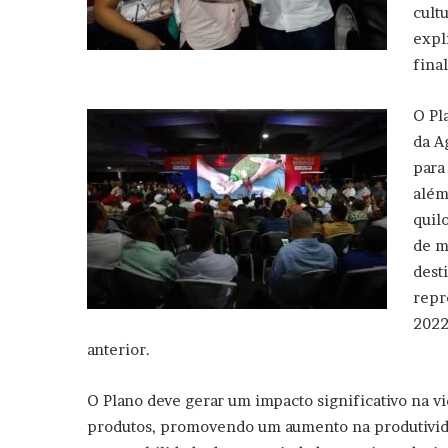
cult
expl
fina
O Pl
da A
para
além
quil
de m
dest
repr
2022
anterior.
O Plano deve gerar um impacto significativo na v
produtos, promovendo um aumento na produtividad