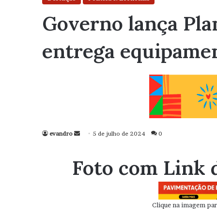
Governo lança Plan
entrega equipamen
evandro
Mande
5 de julho de 2024
0
um
e-
Foto com Link 
mail
Clique na imagem para