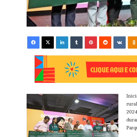
Facebook
X
Linkedin
Tumblr
Pinterest
Reddit
VK
Inic
rura
2024
dura
Parq