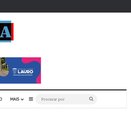
r
Barra Lateral
Procurar
O
MAIS
por