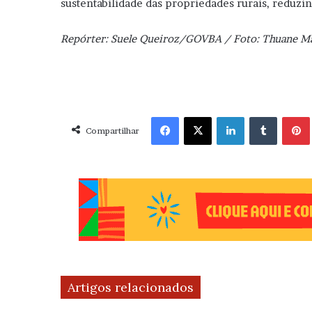
sustentabilidade das propriedades rurais, reduz
Repórter: Suele Queiroz/GOVBA / Foto: Thuane 
Facebook
X
Linkedin
Tumblr
Pint
Compartilhar
Artigos relacionados