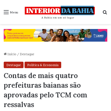
P
Menu
Início
/
Destaque
Destaque
Política & Economia
Contas de mais quatro
prefeituras baianas são
aprovadas pelo TCM com
ressalvas