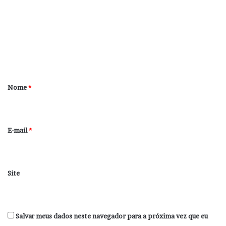
m
e
n
t
á
r
Nome
*
i
o
*
E-mail
*
Site
Salvar meus dados neste navegador para a próxima vez que eu