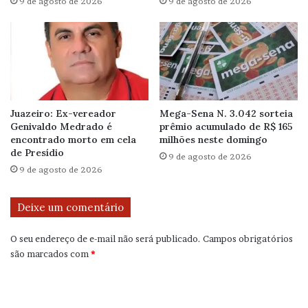
9 de agosto de 2026
9 de agosto de 2026
Juazeiro: Ex-vereador
Mega-Sena N. 3.042 sorteia
Genivaldo Medrado é
prêmio acumulado de R$ 165
encontrado morto em cela
milhões neste domingo
de Presídio
9 de agosto de 2026
9 de agosto de 2026
Deixe um comentário
O seu endereço de e-mail não será publicado.
Campos obrigatórios
são marcados com
*
C
o