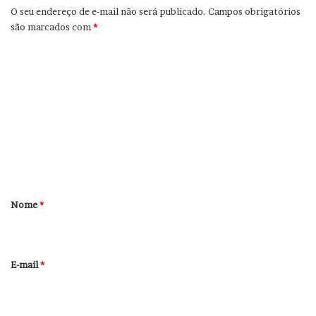
O seu endereço de e-mail não será publicado.
Campos obrigatórios
são marcados com
*
C
o
m
e
n
t
á
r
Nome
*
i
o
*
E-mail
*