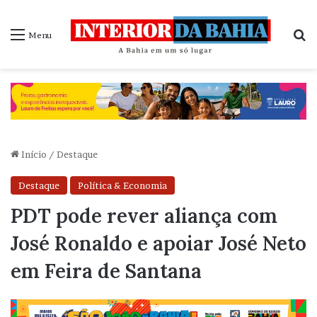
P
Menu
Início
/
Destaque
Destaque
Política & Economia
PDT pode rever aliança com
José Ronaldo e apoiar José Neto
em Feira de Santana