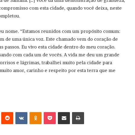
ira de Santana. […] Você dá uma demonstração de grandeza,
compromisso com esta cidade, quando você deixa, neste
ompletou.
 seu nome. “Estamos reunidos com um propósito comum:
m de uma única voz. Este chamado vem do coração de
us passos. Eu vivo esta cidade dentro do meu coração.
sando com cada um de vocês. A vida me deu um grande
orrisos e lágrimas, trabalhei muito pela cidade para
muito amor, carinho e respeito por esta terra que me
erest
Reddit
VK
OK
Pocket
Compartilhar via e-mail
Imprimir