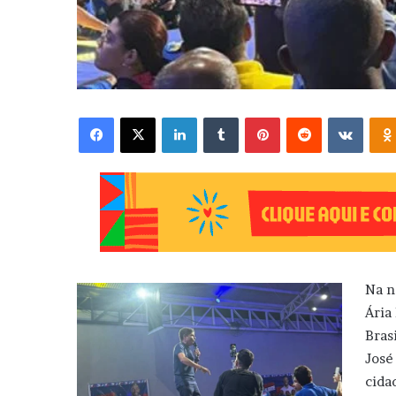
Facebook
X
Linkedin
Tumblr
Pinterest
Reddit
VK
Na n
Ária
Bras
José
cida