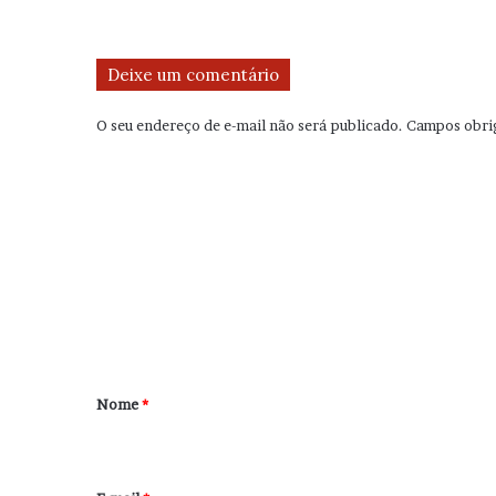
Deixe um comentário
O seu endereço de e-mail não será publicado.
Campos obri
C
o
m
e
n
t
á
r
Nome
*
i
o