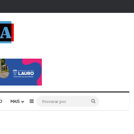
r
Barra Lateral
Procurar
O
MAIS
por