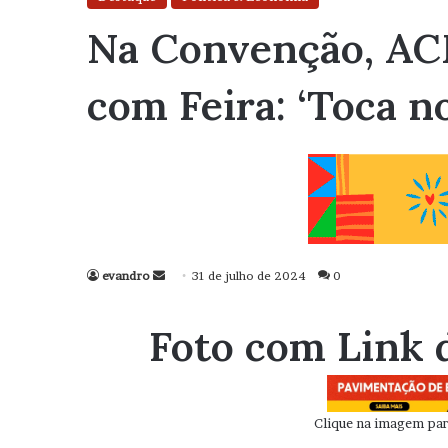
Na Convenção, ACM
com Feira: ‘Toca n
evandro
Mande
31 de julho de 2024
0
um
e-
Foto com Link 
mail
Clique na imagem para