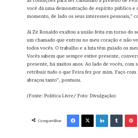
as condições para ser candidato a prefeito de Fe
você dá uma demonstração de espírito público e 
momento, de lado os seus interesses pessoais,” c
Já Zé Ronaldo exaltou a união feita em torno do
um chamado que entrou no meu coração e não ve
todos vocês. O trabalho e a luta têm guiado os me
Vocês sabem que sempre estive presente, conver
presente, há muitos anos. Ao lado de vocês, com s
retribuir tudo o que Feira fez por mim. Faço com 
abraçou tanto”, pontuou.
(Fonte: Politica Livre/ Foto: Divulgação)
Facebook
X
Linkedin
Tumblr
Pint
Compartilhar