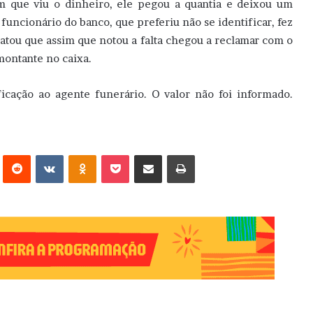
m que viu o dinheiro, ele pegou a quantia e deixou um
 funcionário do banco, que preferiu não se identificar, fez
latou que assim que notou a falta chegou a reclamar com o
montante no caixa.
cação ao agente funerário. O valor não foi informado.
erest
Reddit
VK
OK
Pocket
Compartilhar via e-mail
Imprimir