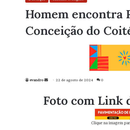
Homem encontra R$
Conceição do Coit
evandro
Mande
22 de agosto de 2024
0
um
e-
Foto com Link 
mail
Clique na imagem para