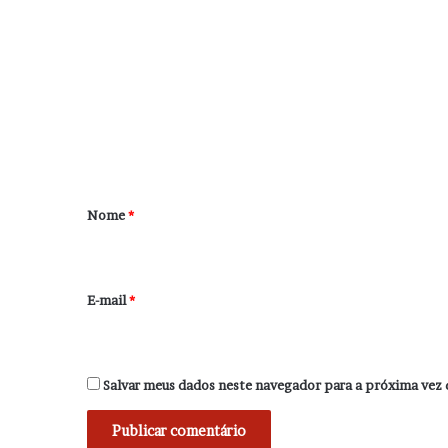
o
m
e
n
t
á
r
Nome
*
i
o
*
E-mail
*
Salvar meus dados neste navegador para a próxima vez 