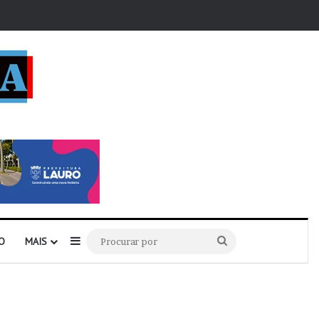
r
Barra Lateral
Procurar
O
MAIS
por