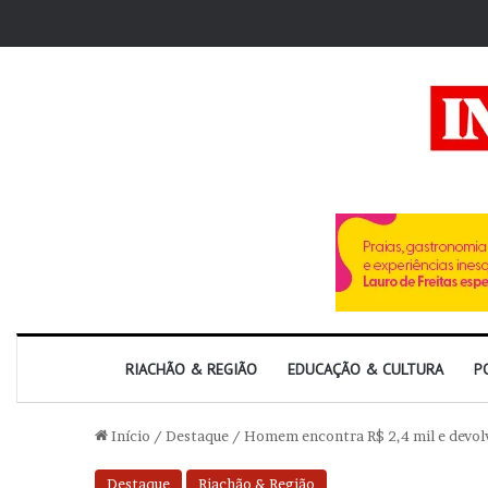
RIACHÃO & REGIÃO
EDUCAÇÃO & CULTURA
P
Início
/
Destaque
/
Homem encontra R$ 2,4 mil e devol
Destaque
Riachão & Região