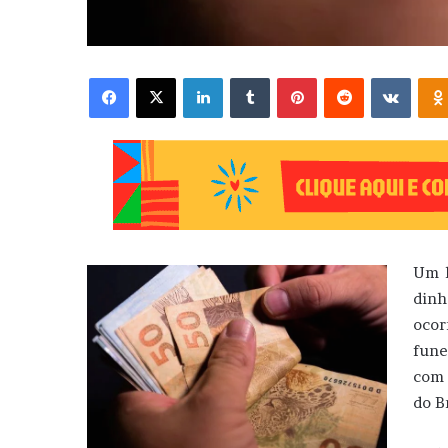
Facebook
X
Linkedin
Tumblr
Pinterest
Reddit
VK
Um h
dinh
ocor
fune
com 
do Br