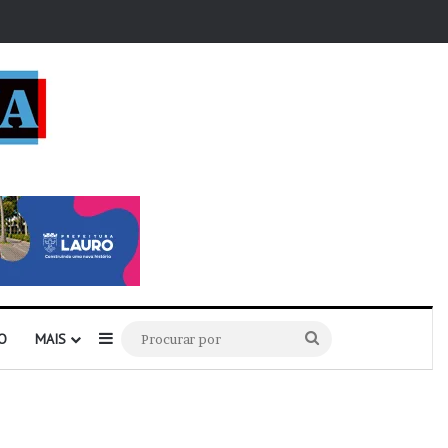
r
Barra Lateral
Procurar
O
MAIS
por