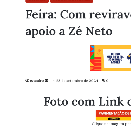
Feira: Com revirav
apoio a Zé Neto
evandro
Mande
23 de setembro de 2024
0
um
e-
Foto com Link 
mail
Clique na imagem para