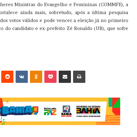
lheres Ministras do Evangelho e Femininas (COMMFE), a
ortalece ainda mais, sobretudo, após a última pesquisa
dos votos válidos e pode vencer a eleição já no primeiro
co do candidato e ex-prefeito Zé Ronaldo (UB), que sofre
erest
Reddit
VK
OK
Pocket
Compartilhar via e-mail
Imprimir