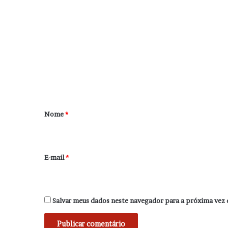
C
o
m
e
n
t
á
r
Nome
*
i
o
*
E-mail
*
Salvar meus dados neste navegador para a próxima vez 