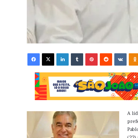
Facebook
X
Linkedin
Tumblr
Pinterest
Reddit
VK
A lí
pref
Pabl
(22)