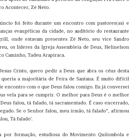
ro Acontecer, Zé Neto.
úncio foi feito durante um encontro com pastores(as) e
ranças evangélicas da cidade, no auditório do restaurante
grill, onde estavam presentes Zé Neto, seu vice Sandro
reu, os líderes da Igreja Assembleia de Deus, Helinelson
ico Caminho, Tadeu Arapiraca.
esus Cristo, quero pedir a Deus que abra os céus desta
ueria a majoritária de Feira de Santana. É muito difícil
 de encontro com o que Deus falou comigo. Eu já conversei
eus vela para se cumprir. O melhor para Deus é o melhor
eus falou, tá falado, tá sacramentado. É caso encerrado,
egado. Se o Senhor falou, meu irmão, tá falado”, afirmou
ou, Tá falado’.
 por formação, estudiosa do Movimento Quilombola e