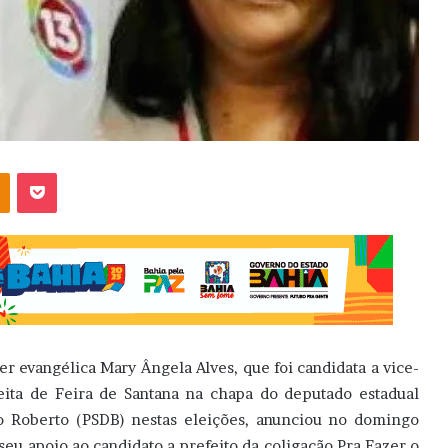
OK
Pocket
der evangélica Mary Ângela Alves, que foi candidata a vice-
eita de Feira de Santana na chapa do deputado estadual
o Roberto (PSDB) nestas eleições, anunciou no domingo
 seu apoio ao candidato a prefeito da coligação Pra Fazer o