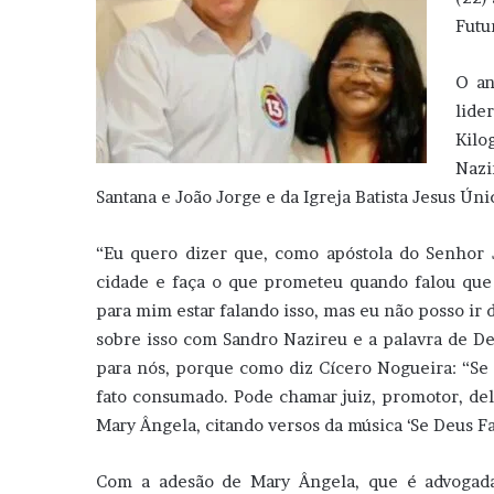
Futu
O an
lide
Kilo
Nazi
Santana e João Jorge e da Igreja Batista Jesus Ún
“Eu quero dizer que, como apóstola do Senhor J
cidade e faça o que prometeu quando falou que q
para mim estar falando isso, mas eu não posso ir
sobre isso com Sandro Nazireu e a palavra de D
para nós, porque como diz Cícero Nogueira: “Se D
fato consumado. Pode chamar juiz, promotor, del
Mary Ângela, citando versos da música ‘Se Deus Fal
Com a adesão de Mary Ângela, que é advogada