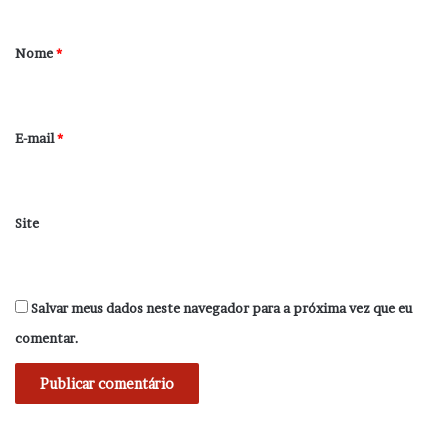
á
r
Nome
*
i
o
*
E-mail
*
Site
Salvar meus dados neste navegador para a próxima vez que eu
comentar.