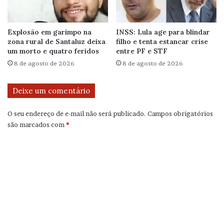
Explosão em garimpo na
INSS: Lula age para blindar
zona rural de Santaluz deixa
filho e tenta estancar crise
um morto e quatro feridos
entre PF e STF
8 de agosto de 2026
8 de agosto de 2026
Deixe um comentário
O seu endereço de e-mail não será publicado.
Campos obrigatórios
são marcados com
*
C
o
m
e
n
t