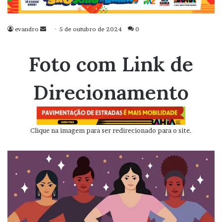
evandro
Mande
5 de outubro de 2024
0
um
e-
Foto com Link de
mail
Direcionamento
Clique na imagem para ser redirecionado para o site.