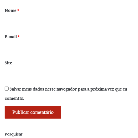
r
Nome
*
i
o
*
E-mail
*
Site
Salvar meus dados neste navegador para a próxima vez que eu
comentar.
Pesquisar