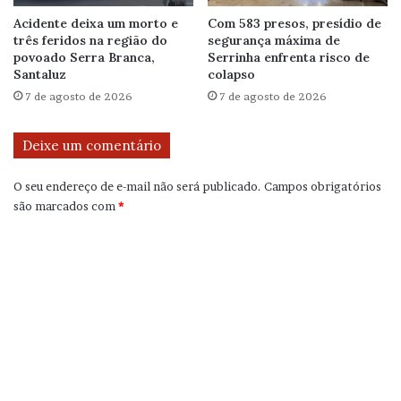
Acidente deixa um morto e
Com 583 presos, presídio de
três feridos na região do
segurança máxima de
povoado Serra Branca,
Serrinha enfrenta risco de
Santaluz
colapso
7 de agosto de 2026
7 de agosto de 2026
Deixe um comentário
O seu endereço de e-mail não será publicado.
Campos obrigatórios
são marcados com
*
C
o
m
e
n
t
á