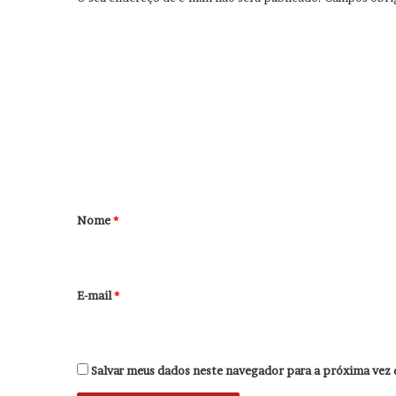
C
o
m
e
n
t
á
r
Nome
*
i
o
*
E-mail
*
Salvar meus dados neste navegador para a próxima vez 