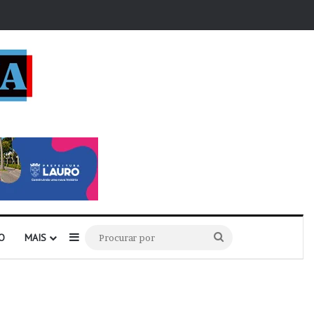
r
Barra Lateral
Procurar
O
MAIS
por