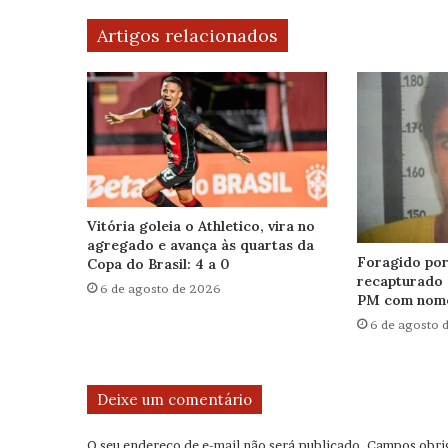
Artigos relacionados
Vitória goleia o Athletico, vira no
agregado e avança às quartas da
Foragido por 
Copa do Brasil: 4 a 0
recapturado 
6 de agosto de 2026
PM com nome
6 de agosto 
Deixe um comentário
O seu endereço de e-mail não será publicado.
Campos obri