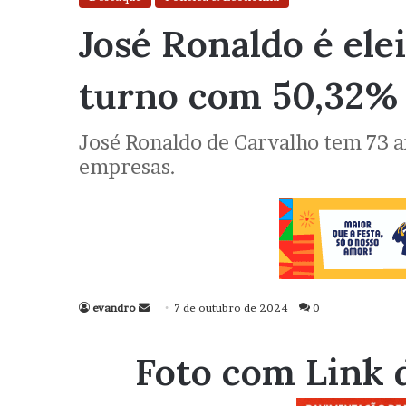
José Ronaldo é elei
turno com 50,32% 
José Ronaldo de Carvalho tem 73 an
empresas.
evandro
Mande
7 de outubro de 2024
0
um
e-
Foto com Link 
mail