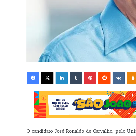
Facebook
X
Linkedin
Tumblr
Pinterest
Reddit
VK
O candidato José Ronaldo de Carvalho, pelo União