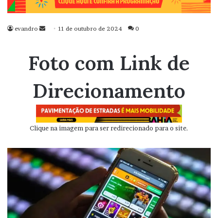
evandro
Mande
11 de outubro de 2024
0
um
e-
Foto com Link de
mail
Direcionamento
Clique na imagem para ser redirecionado para o site.