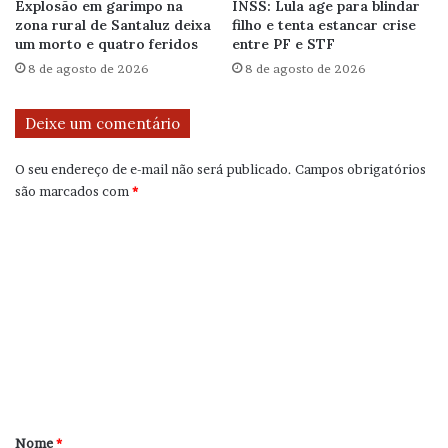
Explosão em garimpo na
INSS: Lula age para blindar
zona rural de Santaluz deixa
filho e tenta estancar crise
um morto e quatro feridos
entre PF e STF
8 de agosto de 2026
8 de agosto de 2026
Deixe um comentário
O seu endereço de e-mail não será publicado.
Campos obrigatórios
são marcados com
*
C
o
m
e
n
t
á
r
Nome
*