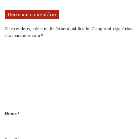
Deixe um comentário
O seu endereço de e-mail não será publicado.
Campos obrigatórios
são marcados com
*
C
o
m
e
n
t
á
r
Nome
*
i
o