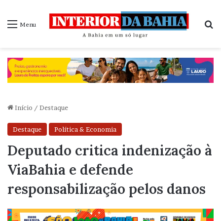
P
Menu
Início
/
Destaque
Destaque
Política & Economia
Deputado critica indenização à
ViaBahia e defende
responsabilização pelos danos