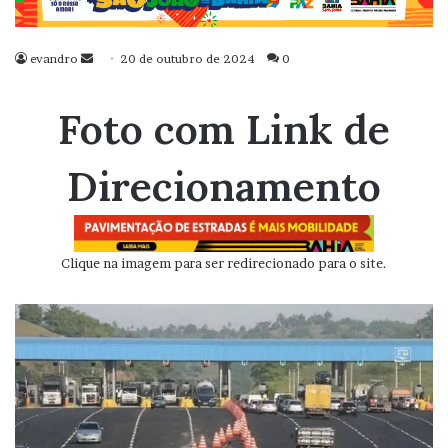
evandro
Mande
20 de outubro de 2024
0
um
e-
Foto com Link de
mail
Direcionamento
Clique na imagem para ser redirecionado para o site.