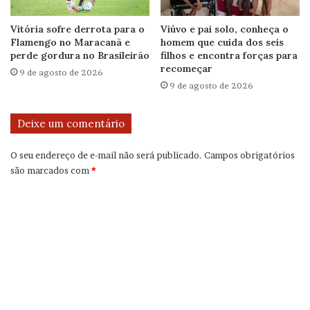
Vitória sofre derrota para o
Viúvo e pai solo, conheça o
Flamengo no Maracanã e
homem que cuida dos seis
perde gordura no Brasileirão
filhos e encontra forças para
recomeçar
9 de agosto de 2026
9 de agosto de 2026
Deixe um comentário
O seu endereço de e-mail não será publicado.
Campos obrigatórios
são marcados com
*
C
o
m
e
n
t