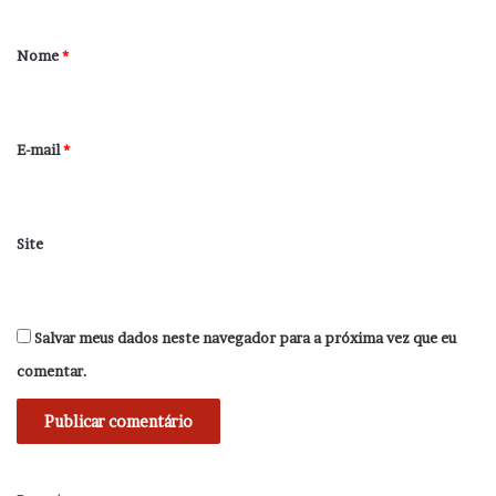
á
r
Nome
*
i
o
*
E-mail
*
Site
Salvar meus dados neste navegador para a próxima vez que eu
comentar.