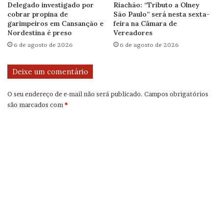
Delegado investigado por
Riachão: “Tributo a Olney
cobrar propina de
São Paulo” será nesta sexta-
garimpeiros em Cansanção e
feira na Câmara de
Nordestina é preso
Vereadores
6 de agosto de 2026
6 de agosto de 2026
Deixe um comentário
O seu endereço de e-mail não será publicado.
Campos obrigatórios
são marcados com
*
C
o
m
e
n
t
á