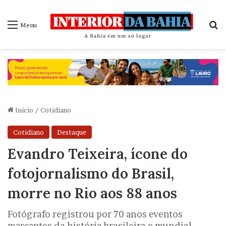
P
Menu
Início
/
Cotidiano
Cotidiano
Destaque
Evandro Teixeira, ícone do
fotojornalismo do Brasil,
morre no Rio aos 88 anos
Fotógrafo registrou por 70 anos eventos
marcantes da história brasileira e mundial.