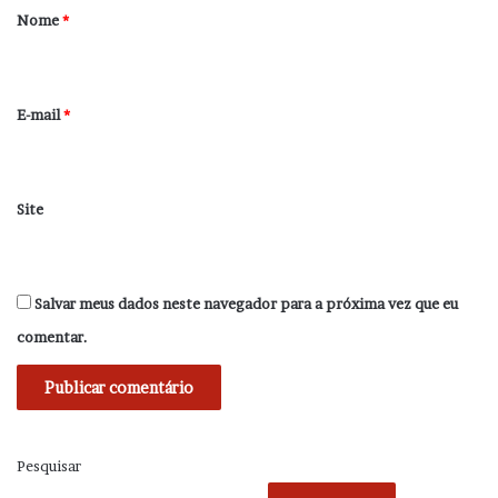
r
Nome
*
i
o
*
E-mail
*
Site
Salvar meus dados neste navegador para a próxima vez que eu
comentar.
Pesquisar