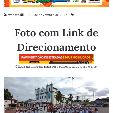
evandro
Mande
15 de novembro de 2024
0
um
e-
Foto com Link de
mail
Direcionamento
Clique na imagem para ser redirecionado para o site.