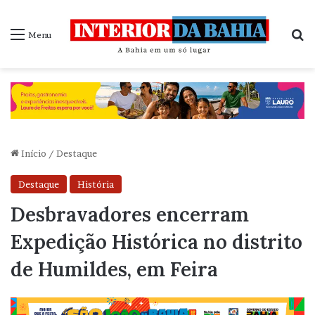
P
Menu
Início
/
Destaque
Destaque
História
Desbravadores encerram
Expedição Histórica no distrito
de Humildes, em Feira