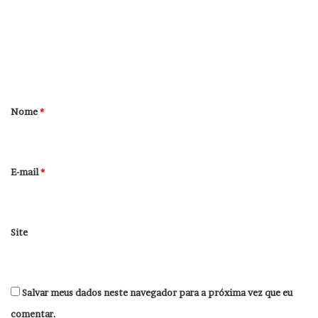
m
e
n
t
á
r
Nome
*
i
o
*
E-mail
*
Site
Salvar meus dados neste navegador para a próxima vez que eu
comentar.