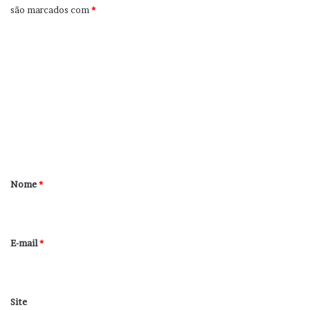
são marcados com
*
C
o
m
e
n
t
á
r
Nome
*
i
o
*
E-mail
*
Site