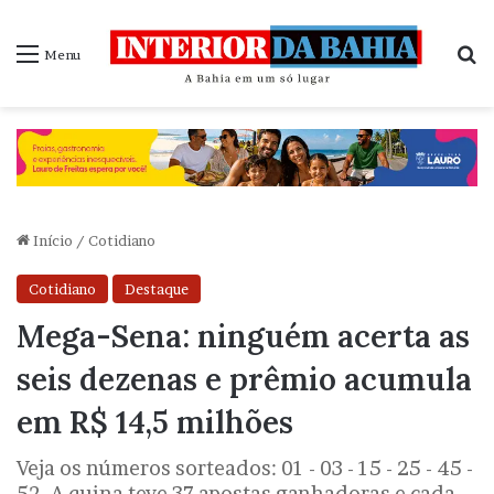
P
Menu
Início
/
Cotidiano
Cotidiano
Destaque
Mega-Sena: ninguém acerta as
seis dezenas e prêmio acumula
em R$ 14,5 milhões
Veja os números sorteados: 01 - 03 - 15 - 25 - 45 -
52. A quina teve 37 apostas ganhadoras e cada