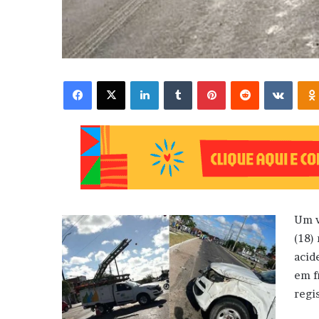
Facebook
X
Linkedin
Tumblr
Pinterest
Reddit
VK
Um v
(18)
acid
em f
regi