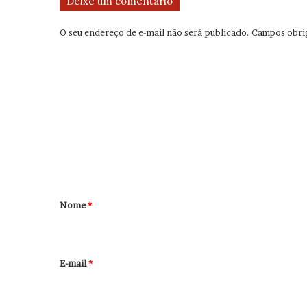
Deixe um comentário
O seu endereço de e-mail não será publicado.
Campos obri
C
o
m
e
n
t
á
r
Nome
*
i
o
*
E-mail
*