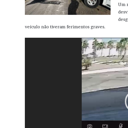
Um m
desv
desg
veículo não tiveram ferimentos graves.
Tocador
de
vídeo