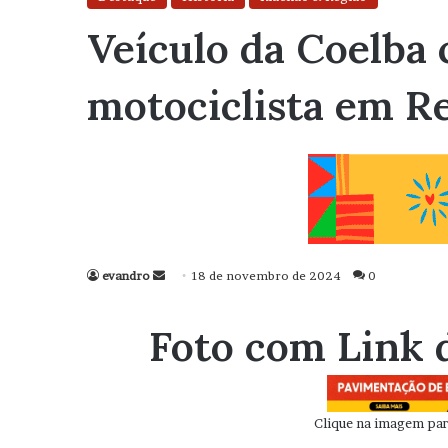
Veículo da Coelba 
motociclista em Re
evandro
Mande
18 de novembro de 2024
0
um
e-
Foto com Link 
mail
Clique na imagem para