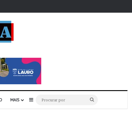
r
Barra Lateral
Procurar
O
MAIS
por