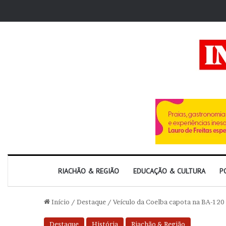
RIACHÃO & REGIÃO
EDUCAÇÃO & CULTURA
P
Início
/
Destaque
/
Veículo da Coelba capota na BA-120 
Destaque
História
Riachão & Região