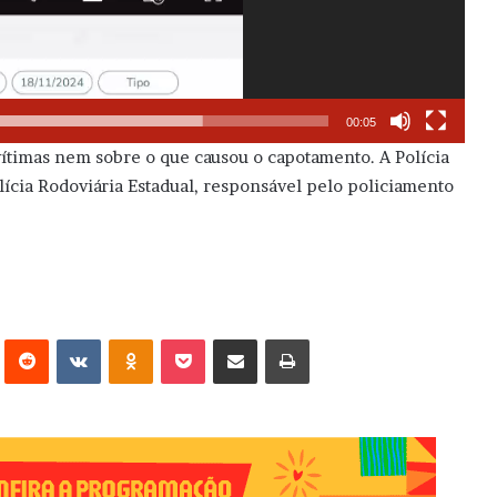
00:05
ítimas nem sobre o que causou o capotamento. A Polícia
lícia Rodoviária Estadual, responsável pelo policiamento
erest
Reddit
VK
OK
Pocket
Compartilhar via e-mail
Imprimir