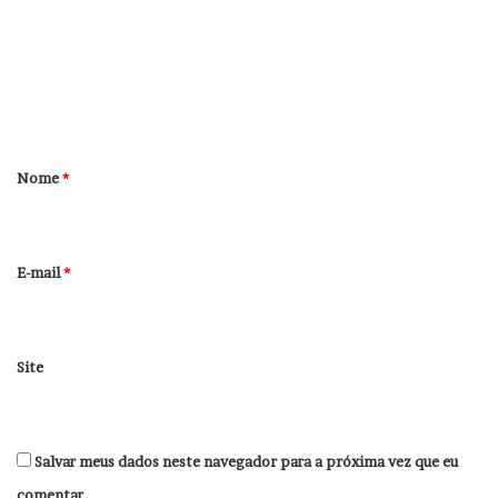
m
e
n
t
á
r
Nome
*
i
o
*
E-mail
*
Site
Salvar meus dados neste navegador para a próxima vez que eu
comentar.