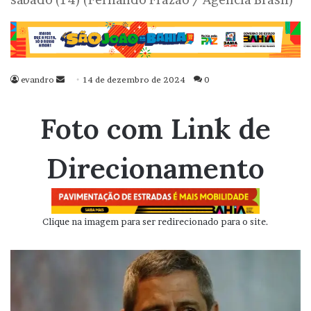
evandro
Mande
14 de dezembro de 2024
0
um
e-
Foto com Link de
mail
Direcionamento
Clique na imagem para ser redirecionado para o site.