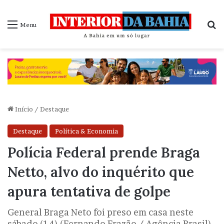
P
Menu
Início
/
Destaque
Destaque
Política & Economia
Polícia Federal prende Braga
Netto, alvo do inquérito que
apura tentativa de golpe
General Braga Neto foi preso em casa neste
sábado (14) (Fernando Frazão / Agência Brasil)