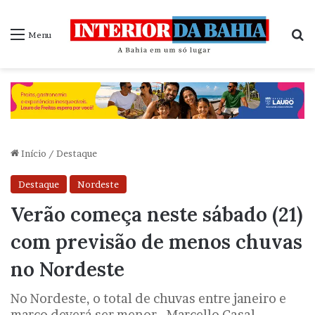
P
Menu
Início
/
Destaque
Destaque
Nordeste
Verão começa neste sábado (21)
com previsão de menos chuvas
no Nordeste
No Nordeste, o total de chuvas entre janeiro e
março deverá ser menor - Marcello Casal