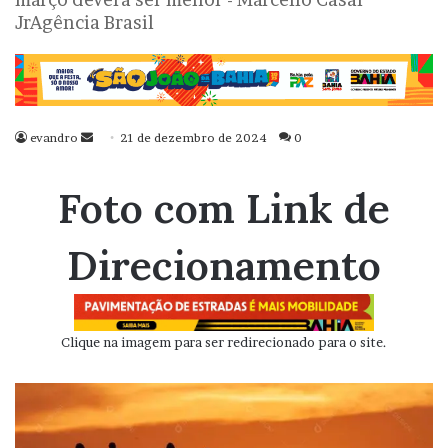
JrAgência Brasil
evandro
Mande
21 de dezembro de 2024
0
um
e-
Foto com Link de
mail
Direcionamento
Clique na imagem para ser redirecionado para o site.