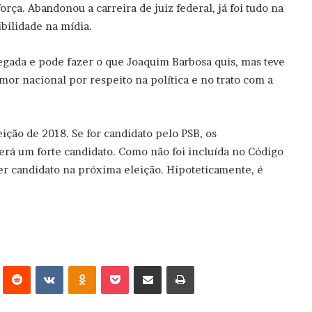
ça. Abandonou a carreira de juiz federal, já foi tudo na
ibilidade na mídia.
gada e pode fazer o que Joaquim Barbosa quis, mas teve
or nacional por respeito na política e no trato com a
eição de 2018. Se for candidato pelo PSB, os
erá um forte candidato. Como não foi incluída no Código
ser candidato na próxima eleição. Hipoteticamente, é
erest
Reddit
VK
OK
Pocket
Compartilhar via e-mail
Imprimir