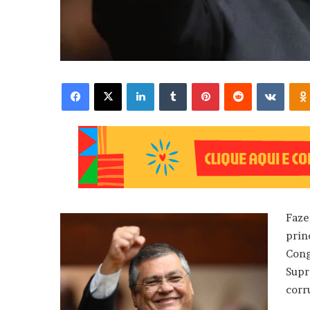
Facebook
X
Linkedin
Tumblr
Pinterest
Reddit
VK
Faze
prin
Cong
Supr
corr