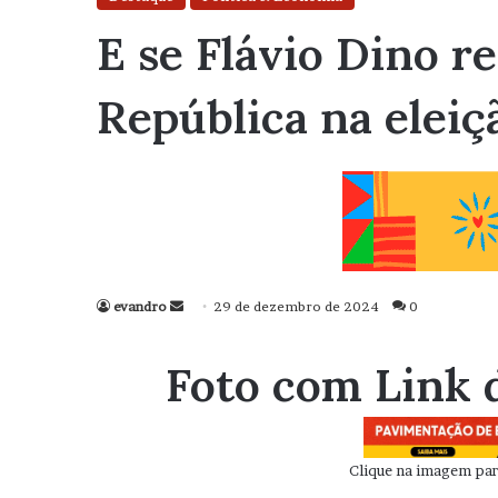
E se Flávio Dino r
República na eleiç
evandro
Mande
29 de dezembro de 2024
0
um
e-
Foto com Link 
mail
Clique na imagem para