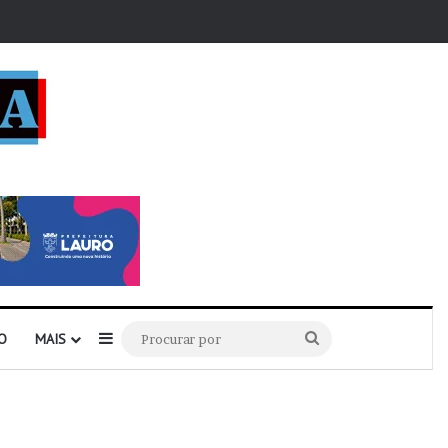
r
Barra Lateral
Procurar
O
MAIS
por