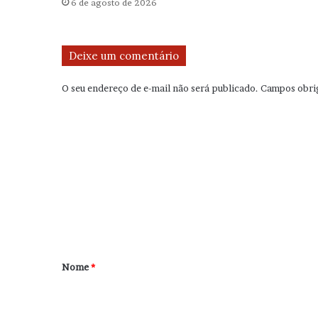
6 de agosto de 2026
Deixe um comentário
O seu endereço de e-mail não será publicado.
Campos obri
C
o
m
e
n
t
á
r
Nome
*
i
o