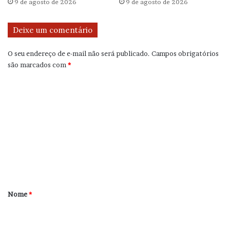
9 de agosto de 2026
9 de agosto de 2026
Deixe um comentário
O seu endereço de e-mail não será publicado.
Campos obrigatórios
são marcados com
*
C
o
m
e
n
t
á
r
Nome
*
i
o