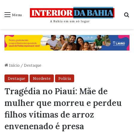
P
Menu
Início
/
Destaque
Destaque
Nordeste
Polícia
Tragédia no Piauí: Mãe de
mulher que morreu e perdeu
filhos vítimas de arroz
envenenado é presa