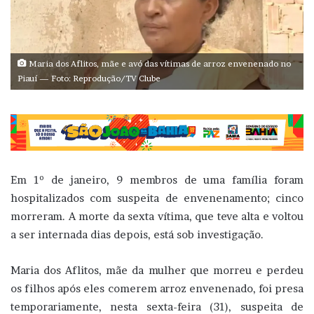
Maria dos Aflitos, mãe e avó das vítimas de arroz envenenado no
Piauí — Foto: Reprodução/TV Clube
Em 1º de janeiro, 9 membros de uma família foram
hospitalizados com suspeita de envenenamento; cinco
morreram. A morte da sexta vítima, que teve alta e voltou
a ser internada dias depois, está sob investigação.
Maria dos Aflitos, mãe da mulher que morreu e perdeu
os filhos após eles comerem arroz envenenado, foi presa
temporariamente, nesta sexta-feira (31), suspeita de