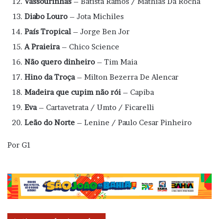
Vassourinhas
– Batista Ramos / Mathias Da Rocha
Diabo Louro
– Jota Michiles
País Tropical
– Jorge Ben Jor
A Praieira
– Chico Science
Não quero dinheiro
– Tim Maia
Hino da Troça
– Milton Bezerra De Alencar
Madeira que cupim não rói
– Capiba
Eva
– Cartavetrata / Umto / Ficarelli
Leão do Norte
– Lenine / Paulo Cesar Pinheiro
Por G1