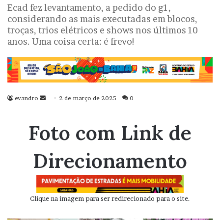
Ecad fez levantamento, a pedido do g1,
considerando as mais executadas em blocos,
troças, trios elétricos e shows nos últimos 10
anos. Uma coisa certa: é frevo!
evandro
Mande
2 de março de 2025
0
um
e-
Foto com Link de
mail
Direcionamento
Clique na imagem para ser redirecionado para o site.