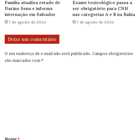
Família atualiza estado de
Exame toxicológico passa a
Darino Sena e informa
ser obrigatório para CNH
internação em Salvador
nas categorias A e B na Bahia
7 de agosto de 2026
7 de agosto de 2026
Deixe um comentário
O seu endereço de e-mail não será publicado.
Campos obrigatórios
são marcados com
*
C
o
m
e
n
t
á
r
Nome
*