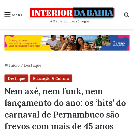
P
Menu
Início
/
Destaque
Destaque
Educação & Cultura
Nem axé, nem funk, nem
lançamento do ano: os ‘hits’ do
carnaval de Pernambuco são
frevos com mais de 45 anos