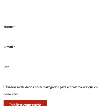
n
t
á
r
Nome
*
i
o
*
E-mail
*
Site
Salvar meus dados neste navegador para a próxima vez que eu
comentar.