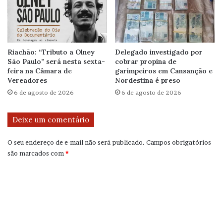
Riachão: “Tributo a Olney
Delegado investigado por
São Paulo” será nesta sexta-
cobrar propina de
feira na Câmara de
garimpeiros em Cansanção e
Vereadores
Nordestina é preso
6 de agosto de 2026
6 de agosto de 2026
Deixe um comentário
O seu endereço de e-mail não será publicado.
Campos obrigatórios
são marcados com
*
C
o
m
e