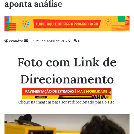
aponta análise
evandro
Mande
29 de abril de 2025
0
um
e-
Foto com Link de
mail
Direcionamento
Clique na imagem para ser redirecionado para o site.