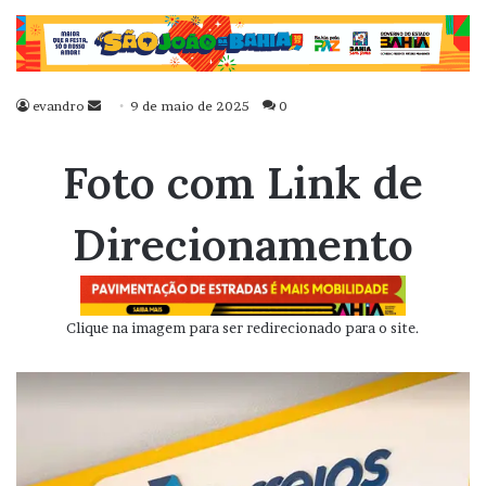
evandro
Mande
9 de maio de 2025
0
um
e-
Foto com Link de
mail
Direcionamento
Clique na imagem para ser redirecionado para o site.