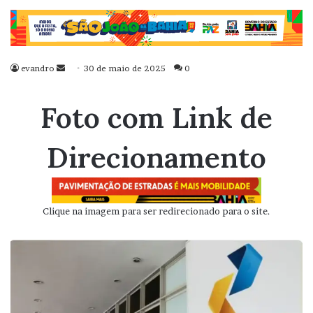
evandro
Mande
30 de maio de 2025
0
um
e-
Foto com Link de
mail
Direcionamento
Clique na imagem para ser redirecionado para o site.