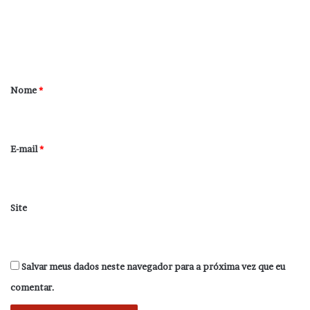
e
n
t
á
r
Nome
*
i
o
*
E-mail
*
Site
Salvar meus dados neste navegador para a próxima vez que eu
comentar.