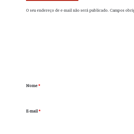
O seu endereço de e-mail não será publicado.
Campos obri
C
o
m
e
n
t
á
r
Nome
*
i
o
*
E-mail
*