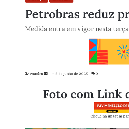
Petrobras reduz pr
Medida entra em vigor nesta terça-
evandro
Mande
2 de junho de 2025
0
um
e-
Foto com Link 
mail
Clique na imagem para