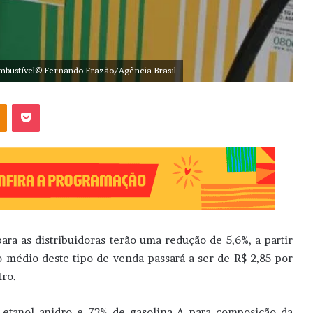
ombustível© Fernando Frazão/Agência Brasil
OK
Pocket
ra as distribuidoras terão uma redução de 5,6%, a partir
o médio deste tipo de venda passará a ser de R$ 2,85 por
tro.
 etanol anidro e 73% de gasolina A para composição da