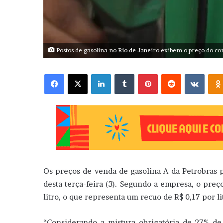
Postos de gasolina no Rio de Janeiro exibem o preço do c
Facebook
X
Linkedin
Tumblr
Pinterest
Reddit
VK
Os preços de venda de gasolina A da Petrobras pa
desta terça-feira (3). Segundo a empresa, o preç
litro, o que representa um recuo de R$ 0,17 por li
“Considerando a mistura obrigatória de 27% de