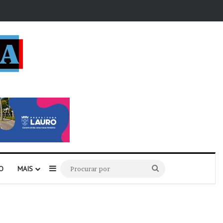
r
Barra Lateral
Procurar
O
MAIS
por