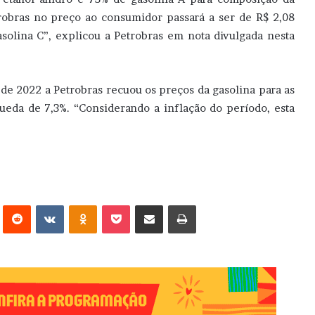
trobras no preço ao consumidor passará a ser de R$ 2,08
asolina C”, explicou a Petrobras em nota divulgada nesta
e 2022 a Petrobras recuou os preços da gasolina para as
queda de 7,3%. “Considerando a inflação do período, esta
erest
Reddit
VK
OK
Pocket
Compartilhar via e-mail
Imprimir