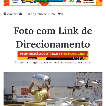
evandro
Mande
3 de junho de 2025
0
um
e-
Foto com Link de
mail
Direcionamento
Clique na imagem para ser redirecionado para o site.