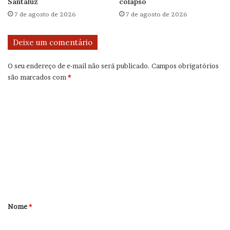
Santaluz
colapso
7 de agosto de 2026
7 de agosto de 2026
Deixe um comentário
O seu endereço de e-mail não será publicado.
Campos obrigatórios
são marcados com
*
C
o
m
e
n
t
á
r
Nome
*
i