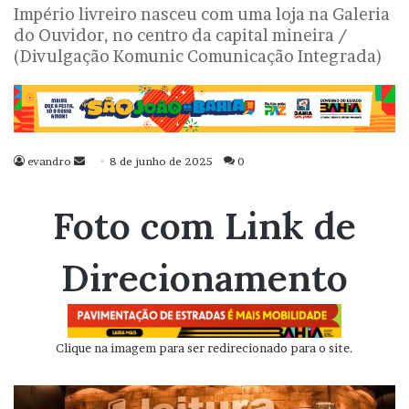
Império livreiro nasceu com uma loja na Galeria
do Ouvidor, no centro da capital mineira /
(Divulgação Komunic Comunicação Integrada)
evandro
Mande
8 de junho de 2025
0
um
e-
Foto com Link de
mail
Direcionamento
Clique na imagem para ser redirecionado para o site.