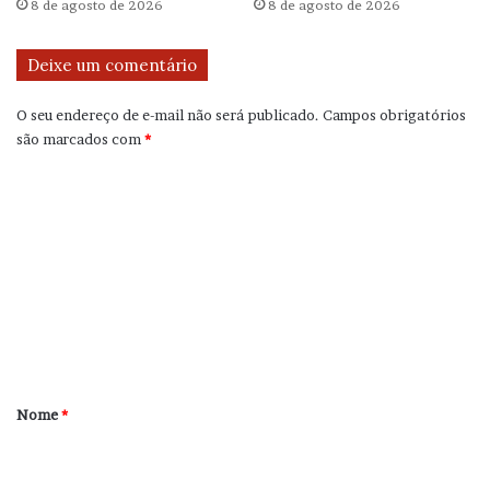
8 de agosto de 2026
8 de agosto de 2026
Deixe um comentário
O seu endereço de e-mail não será publicado.
Campos obrigatórios
são marcados com
*
C
o
m
e
n
t
á
r
Nome
*
i
o