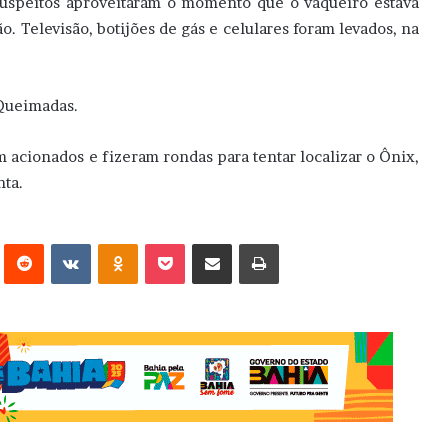
uspeitos aproveitaram o momento que o vaqueiro estava
o. Televisão, botijões de gás e celulares foram levados, na
 Queimadas.
am acionados e fizeram rondas para tentar localizar o Ônix,
nta.
erest
Reddit
VK
OK
Pocket
Compartilhar via e-mail
Imprimir