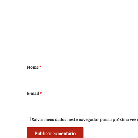
C
o
m
e
n
t
á
r
Nome
*
i
o
*
E-mail
*
Salvar meus dados neste navegador para a próxima vez 