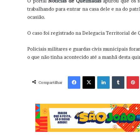
O portal
Notícias de Queimadas
apurou que os s
trabalhando para entrar na casa dele e na do patrã
ocasião.
O caso foi registrado na Delegacia Territorial de
Policiais militares e guardas civis municipais for
o que não tinha acontecido até a manhã desta qui
Facebook
X
Linkedin
Tumblr
Pint
Compartilhar