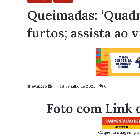
Queimadas: ‘Quadr
furtos; assista ao 
evandro
Mande
18 de julho de 2025
0
um
e-
Foto com Link 
mail
Clique na imagem para