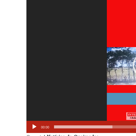
Tocador
de
vídeo
00:00