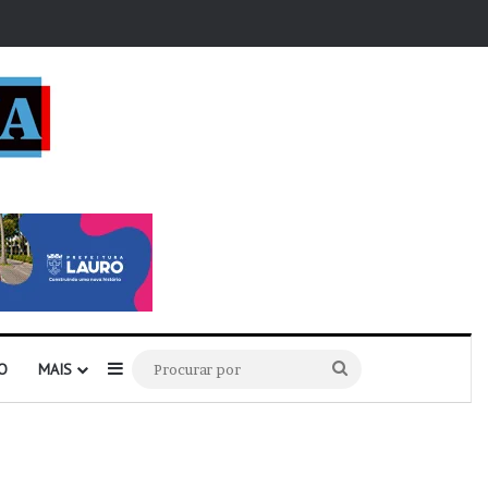
r
Barra Lateral
Procurar
O
MAIS
por