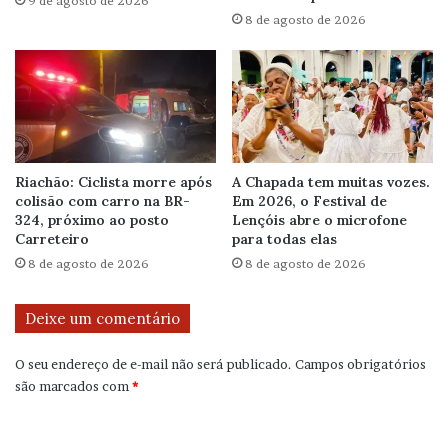
9 de agosto de 2026
8 de agosto de 2026
Riachão: Ciclista morre após
A Chapada tem muitas vozes.
colisão com carro na BR-
Em 2026, o Festival de
324, próximo ao posto
Lençóis abre o microfone
Carreteiro
para todas elas
8 de agosto de 2026
8 de agosto de 2026
Deixe um comentário
O seu endereço de e-mail não será publicado.
Campos obrigatórios
são marcados com
*
C