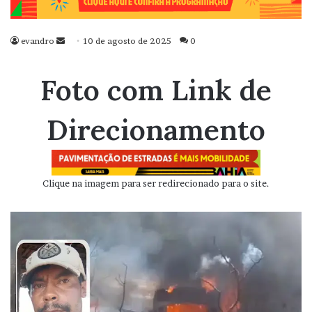
evandro
Mande
10 de agosto de 2025
0
um
e-
Foto com Link de
mail
Direcionamento
Clique na imagem para ser redirecionado para o site.