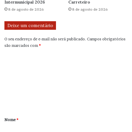
Intermunicipal 2026
Carreteiro
8 de agosto de 2026
8 de agosto de 2026
Deixe um comentário
O seu endereço de e-mail não será publicado.
Campos obrigatórios
são marcados com
*
C
o
m
e
n
t
á
r
Nome
*
i