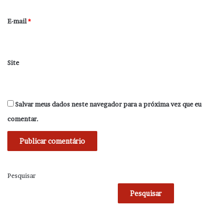
o
*
E-mail
*
Site
Salvar meus dados neste navegador para a próxima vez que eu
comentar.
Pesquisar
Pesquisar