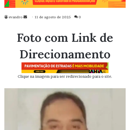
evandro
Mande
11 de agosto de 2025
0
um
e-
Foto com Link de
mail
Direcionamento
Clique na imagem para ser redirecionado para o site.