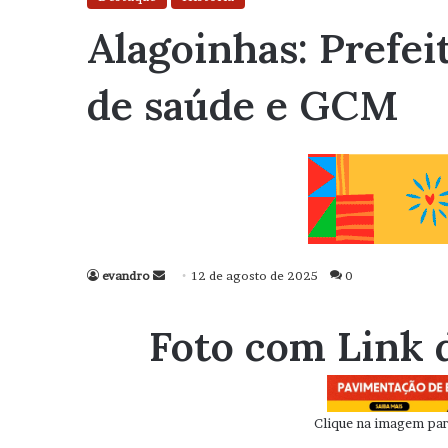
Alagoinhas: Prefei
de saúde e GCM
evandro
Mande
12 de agosto de 2025
0
um
e-
Foto com Link 
mail
Clique na imagem para