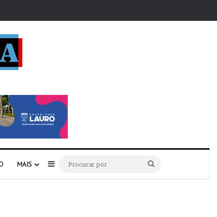
r
Barra Lateral
Procurar
O
MAIS
por