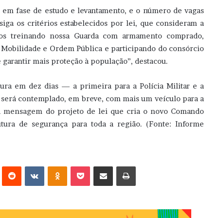
 em fase de estudo e levantamento, e o número de vagas
siga os critérios estabelecidos por lei, que consideram a
mos treinando nossa Guarda com armamento comprado,
e Mobilidade e Ordem Pública e participando do consórcio
é garantir mais proteção à população”, destacou.
ura em dez dias — a primeira para a Polícia Militar e a
m será contemplado, em breve, com mais um veículo para a
u a mensagem do projeto de lei que cria o novo Comando
utura de segurança para toda a região. (Fonte: Informe
erest
Reddit
VK
OK
Pocket
Compartilhar via e-mail
Imprimir