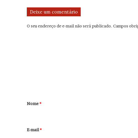
Deixe um comentário
O seu endereço de e-mail não será publicado.
Campos obri
C
o
m
e
n
t
á
r
Nome
*
i
o
*
E-mail
*