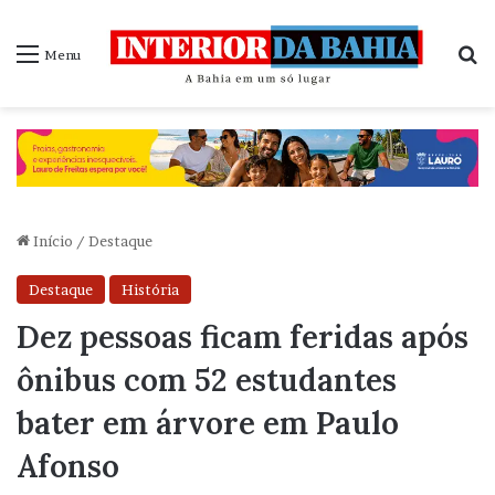
P
Menu
Início
/
Destaque
Destaque
História
Dez pessoas ficam feridas após
ônibus com 52 estudantes
bater em árvore em Paulo
Afonso