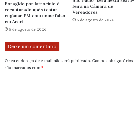
São Paulo” será nesta sexta-
Foragido por latrocínio é
feira na Câmara de
recapturado após tentar
Vereadores
enganar PM com nome falso
6 de agosto de 2026
em Araci
6 de agosto de 2026
Deixe um comentário
O seu endereço de e-mail não será publicado.
Campos obrigatórios
são marcados com
*
C
o
m
e
n
t
á