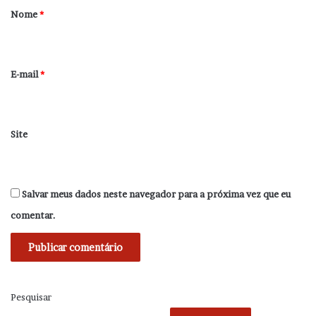
r
Nome
*
i
o
*
E-mail
*
Site
Salvar meus dados neste navegador para a próxima vez que eu
comentar.
Pesquisar