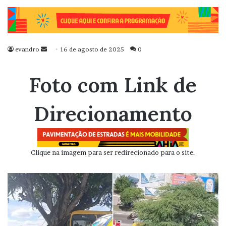
evandro
Mande
16 de agosto de 2025
0
um
e-
Foto com Link de
mail
Direcionamento
Clique na imagem para ser redirecionado para o site.