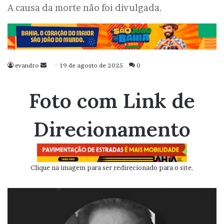
A causa da morte não foi divulgada.
evandro
Mande
19 de agosto de 2025
0
um
e-
Foto com Link de
mail
Direcionamento
Clique na imagem para ser redirecionado para o site.