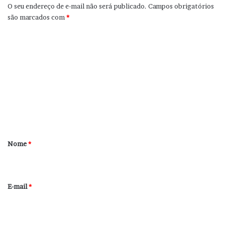
O seu endereço de e-mail não será publicado.
Campos obrigatórios
são marcados com
*
C
o
m
e
n
t
á
r
Nome
*
i
o
*
E-mail
*