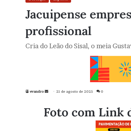
Jacuipense emprest
profissional
Cria do Leão do Sisal, o meia Gust
evandro
Mande
21 de agosto de 2025
0
um
e-
Foto com Link 
mail