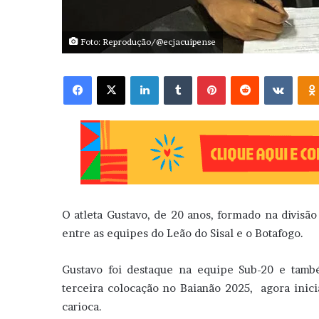
Foto: Reprodução/@ecjacuipense
Facebook
X
Linkedin
Tumblr
Pinterest
Reddit
VK
O atleta Gustavo, de 20 anos, formado na divisã
entre as equipes do Leão do Sisal e o Botafogo.
Gustavo foi destaque na equipe Sub-20 e tamb
terceira colocação no Baianão 2025, agora inici
carioca.