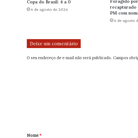
Foragido por 
Copa do Brasil: 4 a 0
recapturado 
6 de agosto de 2026
PM com nome
6 de agosto 
Deixe um comentário
O seu endereço de e-mail não será publicado.
Campos obri
C
o
m
e
n
t
á
r
Nome
*