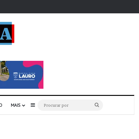
r
Barra Lateral
Procurar
O
MAIS
por