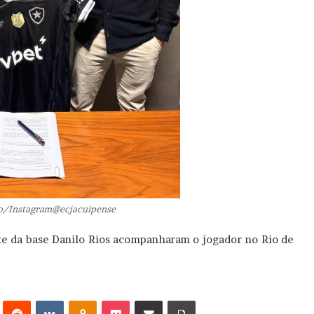
o/Instagram@ecjacuipense
nte da base Danilo Rios acompanharam o jogador no Rio de
erest
Reddit
VK
OK
Pocket
Compartilhar via e-mail
Imprimir