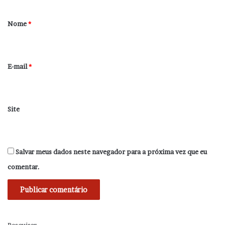
á
r
Nome
*
i
o
*
E-mail
*
Site
Salvar meus dados neste navegador para a próxima vez que eu
comentar.
Pesquisar