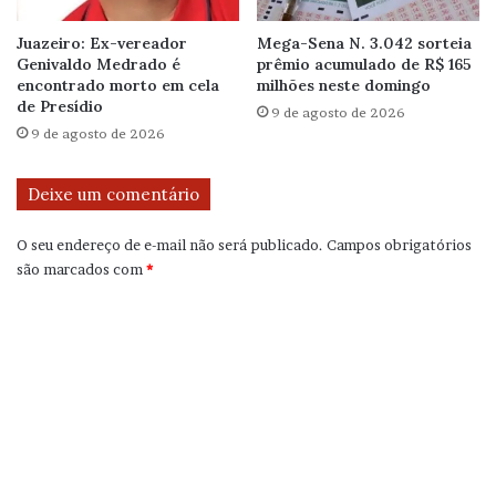
Juazeiro: Ex-vereador
Mega-Sena N. 3.042 sorteia
Genivaldo Medrado é
prêmio acumulado de R$ 165
encontrado morto em cela
milhões neste domingo
de Presídio
9 de agosto de 2026
9 de agosto de 2026
Deixe um comentário
O seu endereço de e-mail não será publicado.
Campos obrigatórios
são marcados com
*
C
o
m
e
n
t