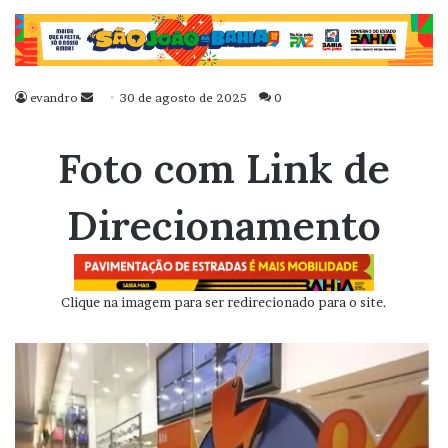
evandro
Mande
30 de agosto de 2025
0
um
e-
Foto com Link de
mail
Direcionamento
Clique na imagem para ser redirecionado para o site.