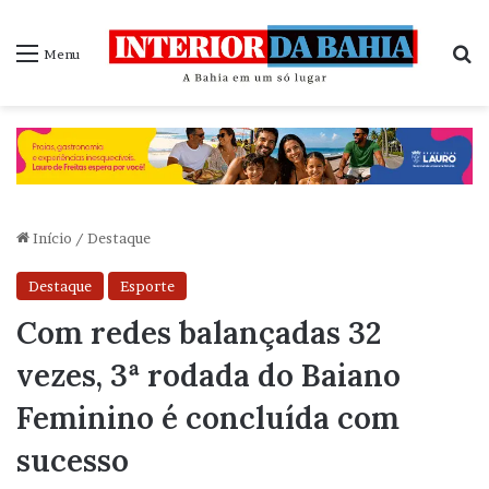
P
Menu
Início
/
Destaque
Destaque
Esporte
Com redes balançadas 32
vezes, 3ª rodada do Baiano
Feminino é concluída com
sucesso