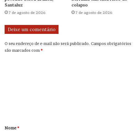
Santaluz
colapso
7 de agosto de 2026
7 de agosto de 2026
Deixe um comentário
O seu endereço de e-mail não será publicado.
Campos obrigatórios
são marcados com
*
C
o
m
e
n
t
á
r
Nome
*
i