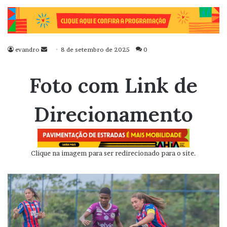
evandro
Mande
8 de setembro de 2025
0
um
e-
Foto com Link de
mail
Direcionamento
Clique na imagem para ser redirecionado para o site.