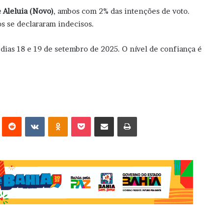
 Aleluia (Novo)
, ambos com 2% das intenções de voto.
s se declararam indecisos.
 dias 18 e 19 de setembro de 2025. O nível de confiança é
erest
Reddit
VK
OK
Pocket
Compartilhar via e-mail
Imprimir