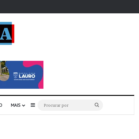
r
Barra Lateral
Procurar
O
MAIS
por