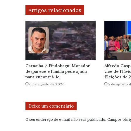
Artigos relacionados
Carnaíba / Pindobaçu: Morador
Alfredo Gasp
desparece e família pede ajuda
vice de Flávi
para encontrá-lo
Eleições de 
6 de agosto de 2026
5 de agosto 
Deixe um comentário
O seu endereço de e-mail não será publicado.
Campos obri
C