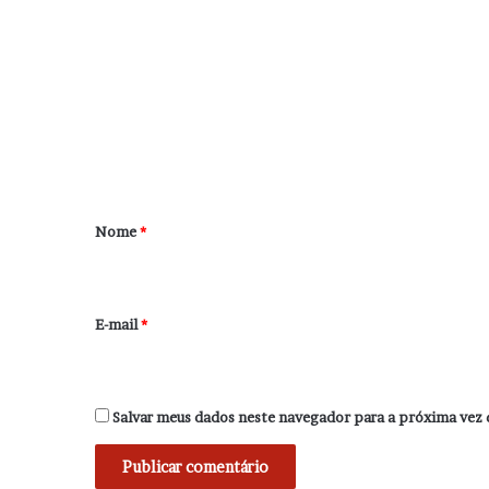
o
m
e
n
t
á
r
Nome
*
i
o
*
E-mail
*
Salvar meus dados neste navegador para a próxima vez 