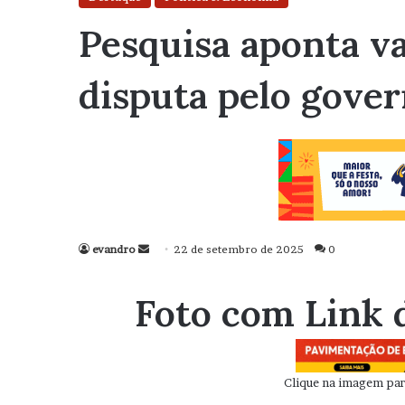
Pesquisa aponta v
disputa pelo gove
evandro
Mande
22 de setembro de 2025
0
um
e-
Foto com Link 
mail
Clique na imagem para