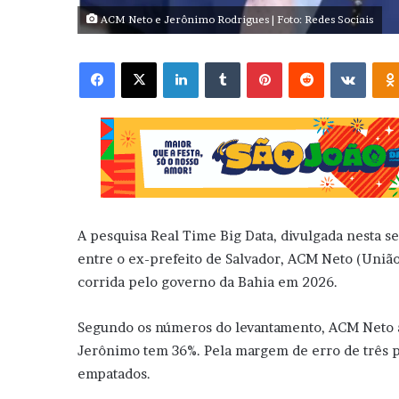
ACM Neto e Jerônimo Rodrigues | Foto: Redes Sociais
Facebook
X
Linkedin
Tumblr
Pinterest
Reddit
VK
A pesquisa Real Time Big Data, divulgada nesta se
entre o ex-prefeito de Salvador, ACM Neto (União
corrida pelo governo da Bahia em 2026.
Segundo os números do levantamento, ACM Neto a
Jerônimo tem 36%. Pela margem de erro de três p
empatados.