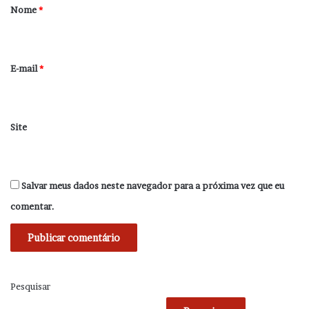
r
Nome
*
i
o
*
E-mail
*
Site
Salvar meus dados neste navegador para a próxima vez que eu
comentar.
Pesquisar