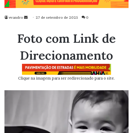
evandro
Mande
27 de setembro de 2025
0
um
e-
Foto com Link de
mail
Direcionamento
Clique na imagem para ser redirecionado para o site.