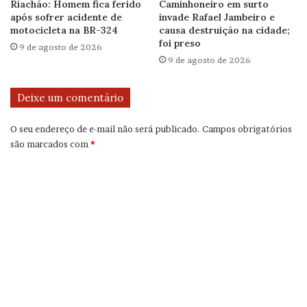
Riachão: Homem fica ferido
Caminhoneiro em surto
após sofrer acidente de
invade Rafael Jambeiro e
motocicleta na BR-324
causa destruição na cidade;
foi preso
9 de agosto de 2026
9 de agosto de 2026
Deixe um comentário
O seu endereço de e-mail não será publicado.
Campos obrigatórios
são marcados com
*
C
o
m
e
n
t
á