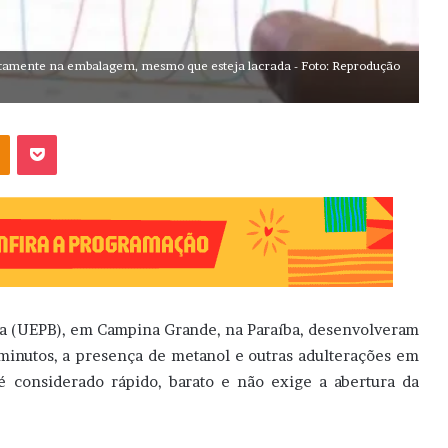
tamente na embalagem, mesmo que esteja lacrada - Foto: Reprodução
OK
Pocket
ba (UEPB), em Campina Grande, na Paraíba, desenvolveram
minutos, a presença de metanol e outras adulterações em
é considerado rápido, barato e não exige a abertura da