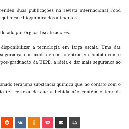
endeu duas publicações na revista internacional Food
 química e bioquímica dos alimentos.
dotado por órgãos fiscalizadores.
isponibilizar a tecnologia em larga escala. Uma das
segurança, que muda de cor ao entrar em contato com o
 pós-graduação da UEPB, a ideia é dar mais segurança ao
nudo terá uma substância química que, ao contato com o
rio ter certeza de que a bebida não contém o teor da
erest
Reddit
VK
OK
Pocket
Compartilhar via e-mail
Imprimir