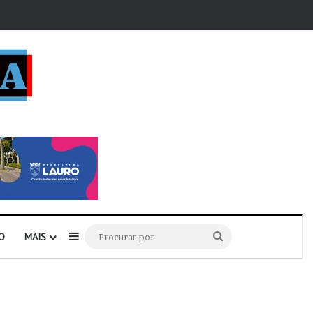
r
Barra Lateral
Procurar
O
MAIS
por