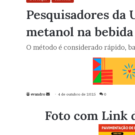
Pesquisadores da 
metanol na bebid
O método é considerado rápido, ba
evandro
Mande
4 de outubro de 2025
0
um
e-
Foto com Link 
mail