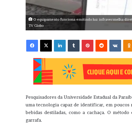
O equipamento funciona emitindo luz infravermelha dire
TV Globo
Facebook
X
Linkedin
Tumblr
Pinterest
Reddit
VK
Pesquisadores da Universidade Estadual da Paraí
uma tecnologia capaz de identificar, em poucos 
bebidas destiladas, como a cachaça. O método 
garrafa.