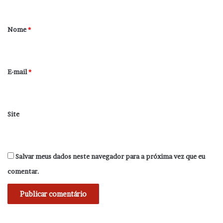
á
r
Nome
*
i
o
*
E-mail
*
Site
Salvar meus dados neste navegador para a próxima vez que eu
comentar.