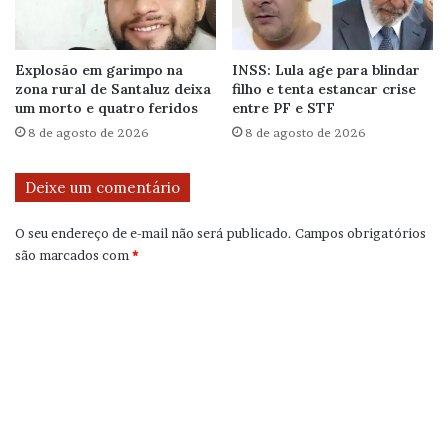
Explosão em garimpo na
INSS: Lula age para blindar
zona rural de Santaluz deixa
filho e tenta estancar crise
um morto e quatro feridos
entre PF e STF
8 de agosto de 2026
8 de agosto de 2026
Deixe um comentário
O seu endereço de e-mail não será publicado.
Campos obrigatórios
são marcados com
*
C
o
m
e
n
t