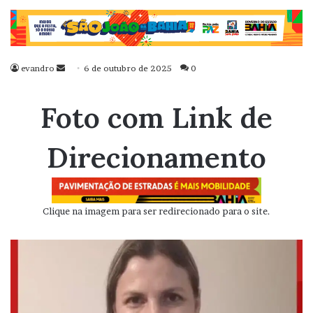
evandro
Mande
6 de outubro de 2025
0
um
e-
Foto com Link de
mail
Direcionamento
Clique na imagem para ser redirecionado para o site.