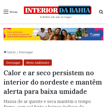
P
Menu
Início
/
Destaque
Destaque
Meio Ambiente
Calor e ar seco persistem no
interior do nordeste e mantêm
alerta para baixa umidade
Massa de ar quente e seca mantém o tempo
firme, com sol forte e baixos índices de