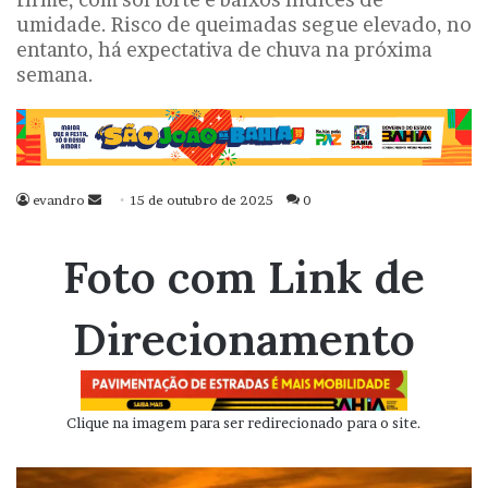
umidade. Risco de queimadas segue elevado, no
entanto, há expectativa de chuva na próxima
semana.
evandro
Mande
15 de outubro de 2025
0
um
e-
Foto com Link de
mail
Direcionamento
Clique na imagem para ser redirecionado para o site.