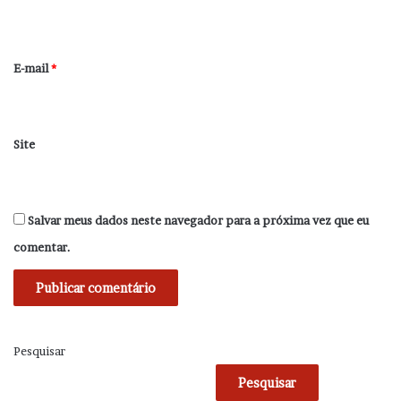
i
o
*
E-mail
*
Site
Salvar meus dados neste navegador para a próxima vez que eu
comentar.
Pesquisar
Pesquisar