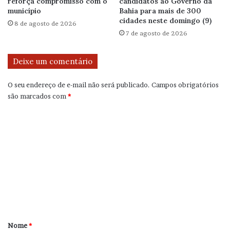
reforça compromisso com o
candidatos ao Governo da
município
Bahia para mais de 300
cidades neste domingo (9)
8 de agosto de 2026
7 de agosto de 2026
Deixe um comentário
O seu endereço de e-mail não será publicado.
Campos obrigatórios
são marcados com
*
C
o
m
e
n
t
á
r
Nome
*